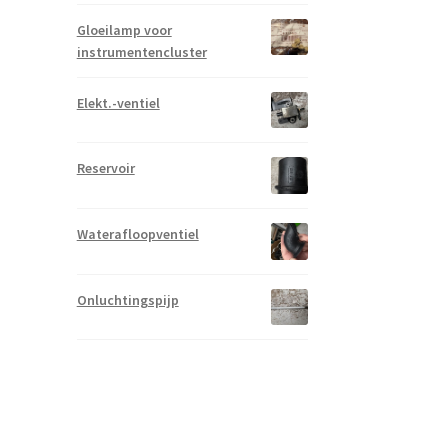
Gloeilamp voor
instrumentencluster
Elekt.-ventiel
Reservoir
Waterafloopventiel
Onluchtingspijp