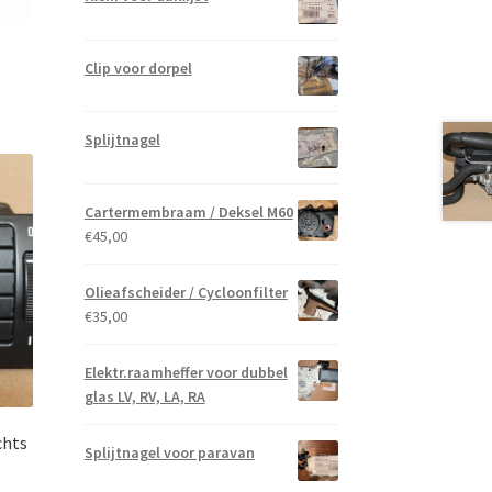
Clip voor dorpel
Splijtnagel
Cartermembraam / Deksel M60
€
45,00
Olieafscheider / Cycloonfilter
€
35,00
Elektr.raamheffer voor dubbel
glas LV, RV, LA, RA
chts
Splijtnagel voor paravan