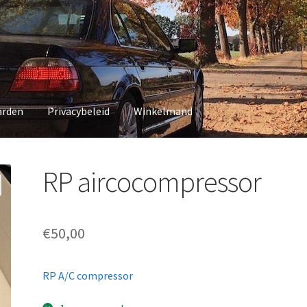
arden
Privacybeleid
Winkelmand
vacybeleid
Winkelmand
RP aircocompressor
€
50,00
RP A/C compressor