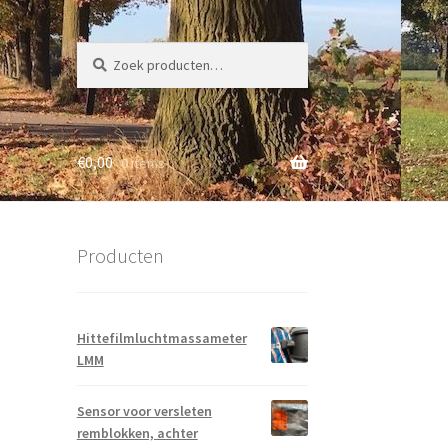
Zoeken
Zoeken
naar:
€
0,00
0 items
Producten
Hittefilmluchtmassameter
LMM
Sensor voor versleten
remblokken, achter