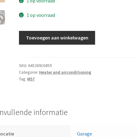
1 op voorraad
1 op voorraad
RP
Toevoegen aan winkelwagen
aircocompressor
aantal
SKU:
64526910459
Categorie:
Heater and airconditioning
Tag:
M57
nvullende informatie
ocatie
Garage