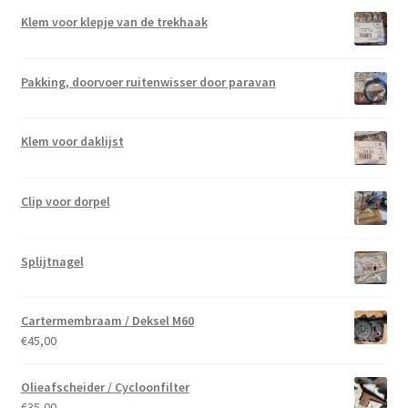
Klem voor klepje van de trekhaak
Pakking, doorvoer ruitenwisser door paravan
Klem voor daklijst
Clip voor dorpel
Splijtnagel
Cartermembraam / Deksel M60
€
45,00
Olieafscheider / Cycloonfilter
€
35,00