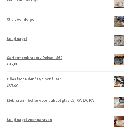
Klem voor daklijst
Clip voor dorpel
Splijtnagel
Cartermembraam / Deksel M60
€
45,00
Olieafscheider / Cycloonfilter
€
35,00
Elektr.raamheffer voor dubbel glas LV, RV, LA, RA
Splijtnagel voor paravan