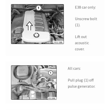
E38 car only:
Unscrew bolt
(1).
Lift out
acoustic
cover.
All cars:
Pull plug (1) off
pulse generator.