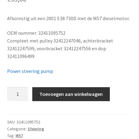
Afkomstig uit een 2001 E38 730D met de M57 dieselmotor.
OEM nummer: 32411095752
Compleet met pulley 32412247046, achterbracket
32412247599, voorbracket 32412247556 en dop
32411096499
Power steering pump
Servo-
Toevoegen aan winkelwagen
pomp
van
stuurbekrachtiging
aantal
SKU:
32411095752
Categorie:
Steering
Tag:
M57