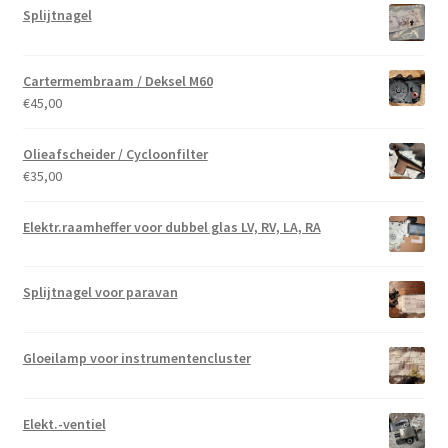
Splijtnagel
Cartermembraam / Deksel M60
€
45,00
Olieafscheider / Cycloonfilter
€
35,00
Elektr.raamheffer voor dubbel glas LV, RV, LA, RA
Splijtnagel voor paravan
Gloeilamp voor instrumentencluster
Elekt.-ventiel