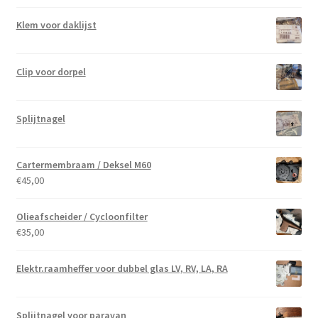
Klem voor daklijst
Clip voor dorpel
Splijtnagel
Cartermembraam / Deksel M60
€
45,00
Olieafscheider / Cycloonfilter
€
35,00
Elektr.raamheffer voor dubbel glas LV, RV, LA, RA
Splijtnagel voor paravan