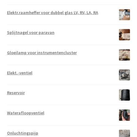
Elektr.raamheffer voor dubbel glas LV, RV, LA, RA
Splijtnagel voor paravan
Gloeilamp voor instrumentencluster
Elekt.-ventiel
Reservoir
Waterafloopventiel
Onluchtingspijp