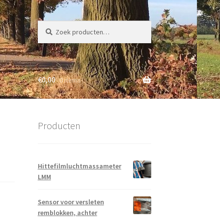
Zoeken
Zoeken
naar:
€
0,00
0 items
Producten
Hittefilmluchtmassameter
LMM
Sensor voor versleten
remblokken, achter