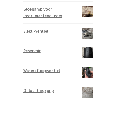
Gloeilamp voor
instrumentencluster
Elekt.-ventiel
Reservoir
Waterafloopventiel
Onluchtingspijp