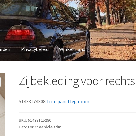
arden
Privacybeleid
Winkelmand
vacybeleid
Winkelmand
Zijbekleding voor rechts
51438174808
Trim panel leg room
SKU:
51438125290
Categorie:
Vehicle trim