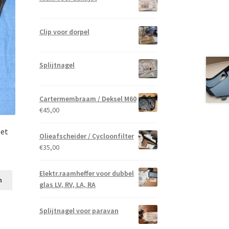
Clip voor dorpel
Splijtnagel
Cartermembraam / Deksel M60
€
45,00
et
Olieafscheider / Cycloonfilter
€
35,00
Elektr.raamheffer voor dubbel
n
glas LV, RV, LA, RA
Splijtnagel voor paravan