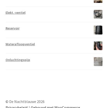
Elekt.-ventiel
Reservoir
Waterafloopventiel
Onluchtingspijp
© De Nachtblauwe 2026
Privacybeleid
Gebouwd met WooCommerce
.