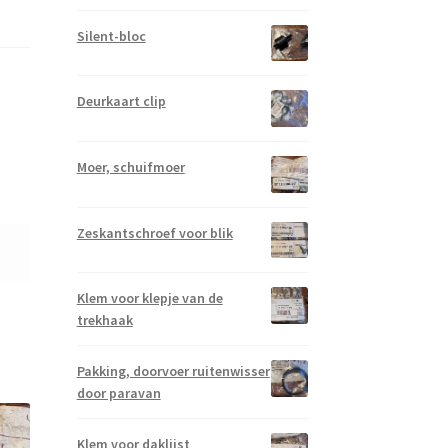
Silent-bloc
Deurkaart clip
Moer, schuifmoer
Zeskantschroef voor blik
Klem voor klepje van de
trekhaak
Pakking, doorvoer ruitenwisser
door paravan
Klem voor daklijst