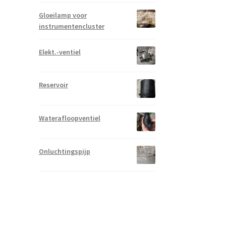
Gloeilamp voor
instrumentencluster
Elekt.-ventiel
Reservoir
Waterafloopventiel
Onluchtingspijp