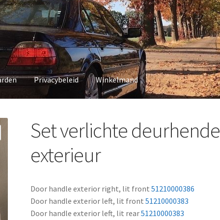
arden
Privacybeleid
Winkelmand
vacybeleid
Winkelmand
Set verlichte deurhende
exterieur
Door handle exterior right, lit front
51210000386
Door handle exterior left, lit front
51210000383
Door handle exterior left, lit rear
51210000383