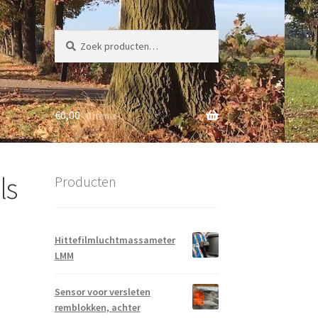
Zoeken
Zoeken
naar:
€
0,00
0 items
ls
Producten
Hittefilmluchtmassameter
LMM
Sensor voor versleten
remblokken, achter