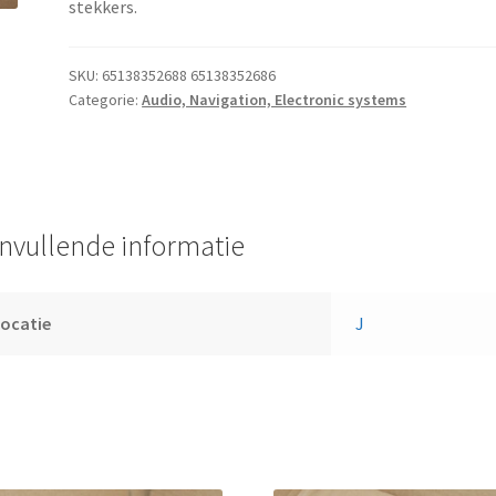
stekkers.
SKU:
65138352688 65138352686
Categorie:
Audio, Navigation, Electronic systems
nvullende informatie
ocatie
J