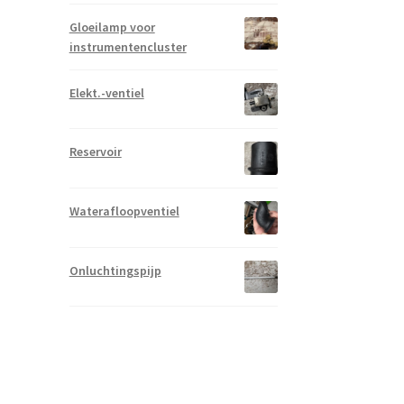
Gloeilamp voor
instrumentencluster
Elekt.-ventiel
Reservoir
Waterafloopventiel
Onluchtingspijp