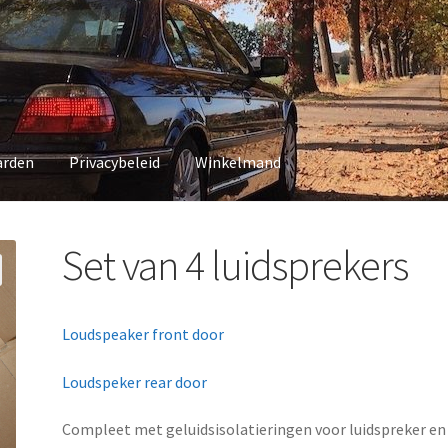
arden
Privacybeleid
Winkelmand
vacybeleid
Winkelmand
Set van 4 luidsprekers
Loudspeaker front door
Loudspeker rear door
Compleet met geluidsisolatieringen voor luidspreker en