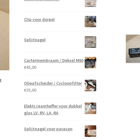
Clip voor dorpel
Splijtnagel
Cartermembraam / Deksel M60
€
45,00
t
Olieafscheider / Cycloonfilter
€
35,00
Elektr.raamheffer voor dubbel
glas LV, RV, LA, RA
Splijtnagel voor paravan