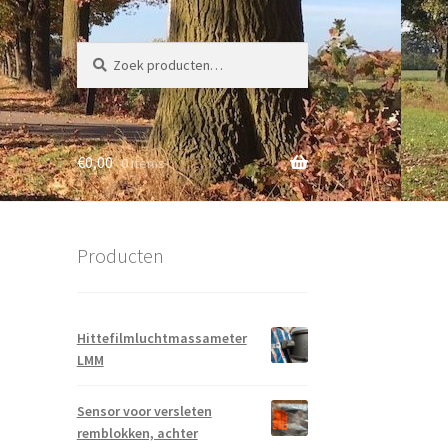
Zoeken
Zoeken
naar:
€
0,00
0 items
Producten
Hittefilmluchtmassameter
LMM
Sensor voor versleten
remblokken, achter