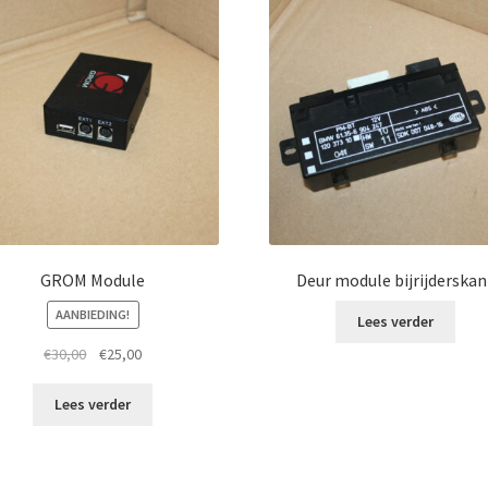
GROM Module
Deur module bijrijderskan
AANBIEDING!
Lees verder
Oorspronkelijke
Huidige
€
30,00
€
25,00
prijs
prijs
was:
is:
Lees verder
€30,00.
€25,00.