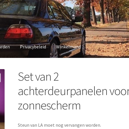
arden
Privacybeleid
Winkelmand
vacybeleid
Winkelmand
Set van 2
achterdeurpanelen voo
zonnescherm
Steun van LA moet nog vervangen worden.