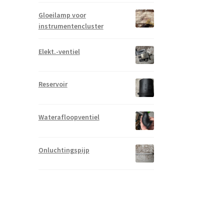
Gloeilamp voor
instrumentencluster
Elekt.-ventiel
Reservoir
Waterafloopventiel
Onluchtingspijp