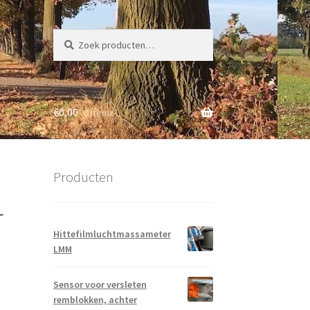
Zoeken
Zoeken
naar:
€
0,00
0 items
Producten
r
Hittefilmluchtmassameter
LMM
Sensor voor versleten
remblokken, achter