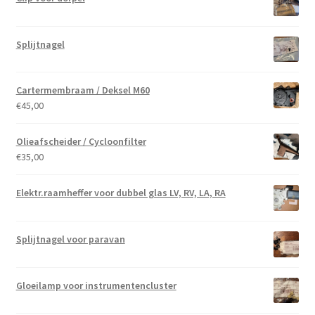
Splijtnagel
Cartermembraam / Deksel M60
€
45,00
Olieafscheider / Cycloonfilter
€
35,00
Elektr.raamheffer voor dubbel glas LV, RV, LA, RA
Splijtnagel voor paravan
Gloeilamp voor instrumentencluster