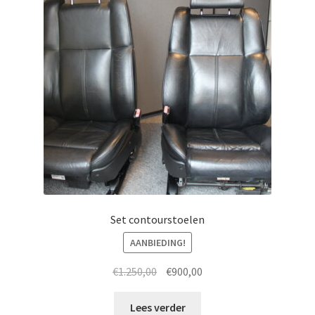
Set contourstoelen
AANBIEDING!
Oorspronkelijke
Huidige
€
1.250,00
€
900,00
prijs
prijs
was:
is:
Lees verder