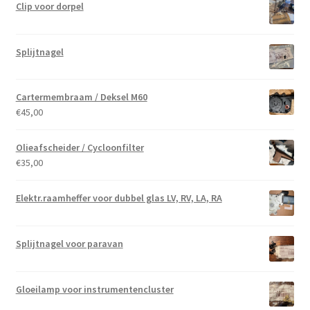
Clip voor dorpel
Splijtnagel
Cartermembraam / Deksel M60
€
45,00
Olieafscheider / Cycloonfilter
€
35,00
Elektr.raamheffer voor dubbel glas LV, RV, LA, RA
Splijtnagel voor paravan
Gloeilamp voor instrumentencluster