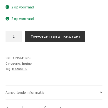
2 op voorraad
2 op voorraad
Impulsiegeverwiel
Toevoegen aan winkelwagen
VANOS
aantal
SKU:
11361438658
Categorie:
Engine
Tag:
M62B44TU
Aanvullende informatie