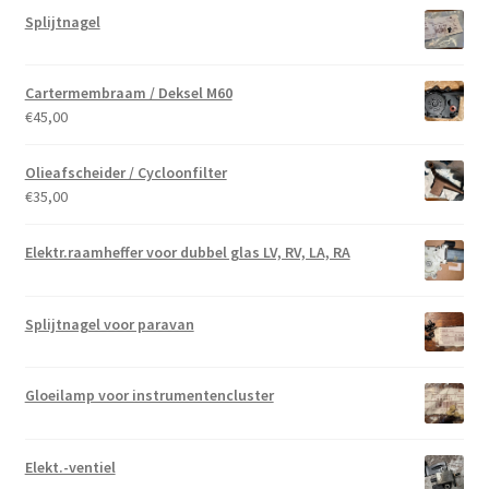
Splijtnagel
Cartermembraam / Deksel M60
€
45,00
Olieafscheider / Cycloonfilter
€
35,00
Elektr.raamheffer voor dubbel glas LV, RV, LA, RA
Splijtnagel voor paravan
Gloeilamp voor instrumentencluster
Elekt.-ventiel