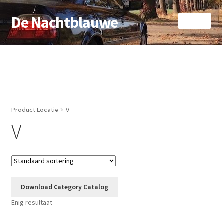
De Nachtblauwe
Ga
Ga
Menu
door
naar
naar
de
Home
navigatie
inhoud
Afrekenen
Algemene voorwaarden
Product Locatie
V
Privacybeleid
V
Winkelmand
Download Category Catalog
Enig resultaat