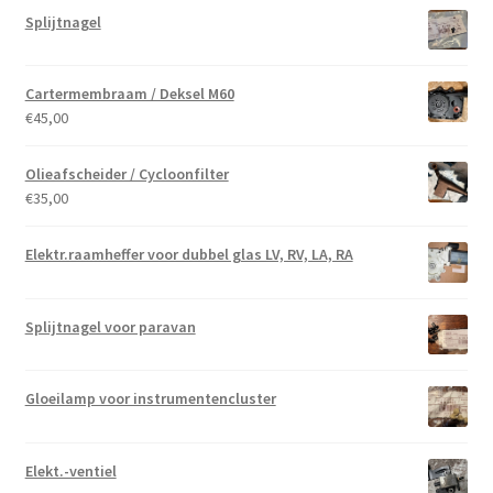
Splijtnagel
Cartermembraam / Deksel M60
€
45,00
Olieafscheider / Cycloonfilter
€
35,00
Elektr.raamheffer voor dubbel glas LV, RV, LA, RA
Splijtnagel voor paravan
Gloeilamp voor instrumentencluster
Elekt.-ventiel