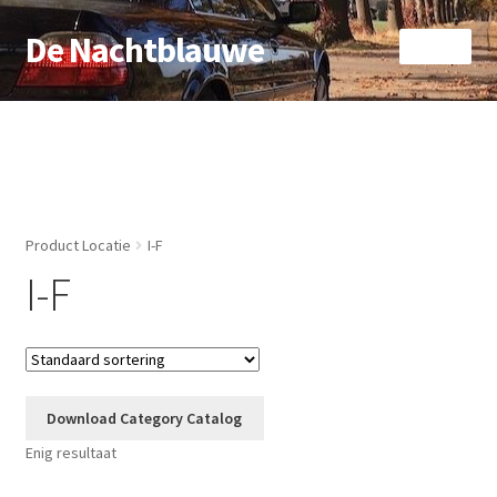
De Nachtblauwe
Ga
Ga
Menu
door
naar
naar
de
Home
navigatie
inhoud
Afrekenen
Algemene voorwaarden
Product Locatie
I-F
Privacybeleid
I-F
Winkelmand
Download Category Catalog
Enig resultaat