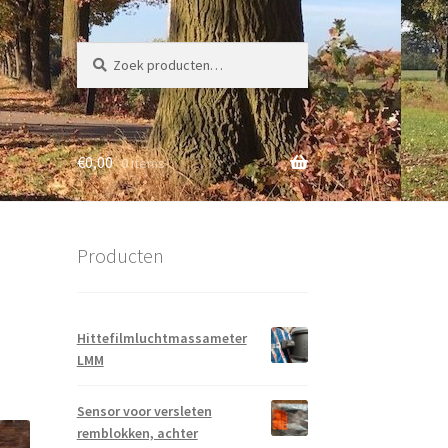
Zoeken
Zoeken
naar:
€
0,00
0 items
Producten
Hittefilmluchtmassameter
LMM
Sensor voor versleten
remblokken, achter