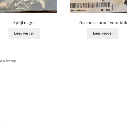
Splijtnagel
Zeskantschroef voor bli
Lees verder
Lees verder
resultaten
e
.