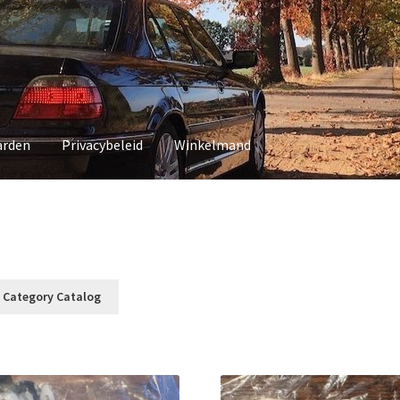
arden
Privacybeleid
Winkelmand
vacybeleid
Winkelmand
 Category Catalog