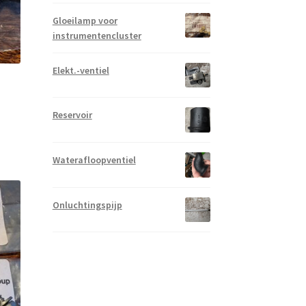
Gloeilamp voor
instrumentencluster
Elekt.-ventiel
Reservoir
Waterafloopventiel
Onluchtingspijp